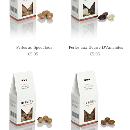
Perles au Speculoos
Perles aux Beurre D'Amandes
€5,95
Normaler
€5,95
Normaler
Preis
Preis
Perles
Perles
au
aux
Caramel
Amandes
Croquant
Grillées