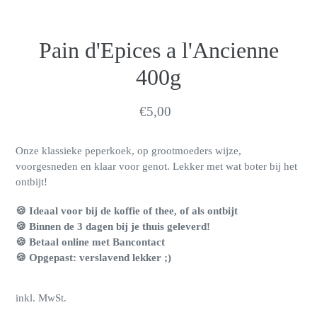
Pain d'Epices a l'Ancienne
400g
Normaler
€5,00
Preis
Onze klassieke peperkoek, op grootmoeders wijze,
voorgesneden en klaar voor genot. Lekker met wat boter bij het
ontbijt!
🍪
Ideaal voor bij de koffie of thee, of als ontbijt
🍪
Binnen de 3 dagen bij je thuis geleverd!
🍪
Betaal online met
Bancontact
🍪
Opgepast: verslavend lekker ;)
inkl. MwSt.