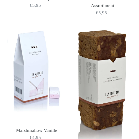
€5,95
Normaler
Assortiment
Preis
€5,95
Normaler
Preis
Marshmallow
Pain
Vanille
d'Epices
Abricots
&
Amandes
440g
Marshmallow Vanille
€4,95
Normaler