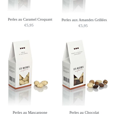
Perles au Caramel Croquant
Perles aux Amandes Grillées
€5,95
Normaler
€5,95
Normaler
Preis
Preis
Perles
Perles
au
au
Mascarpone
Chocolat
Assortiment
Perles au Mascarpone
Perles au Chocolat