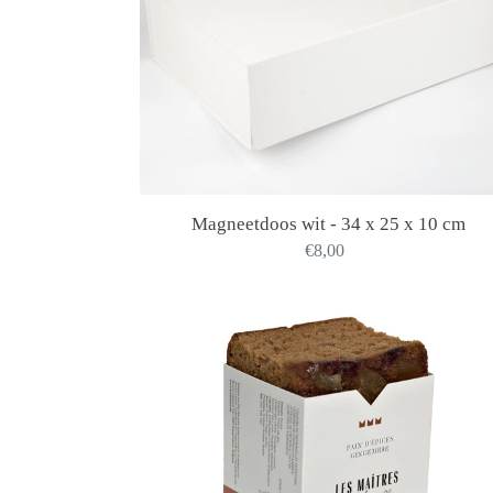
10
cm
Magneetdoos wit - 34 x 25 x 10 cm
€8,00
Precio
habitual
Pain
d'Epices
Gingembre
220g