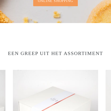
ONLINE SHOPPING
EEN GREEP UIT HET ASSORTIMENT
Magneetdoos
wit
-
22
x
23
x