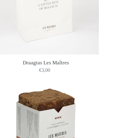
Draagtas Les Maîtres
€3,00
Precio
habitual
Pain
d'Epices
Gingembre
&
Orange
220g