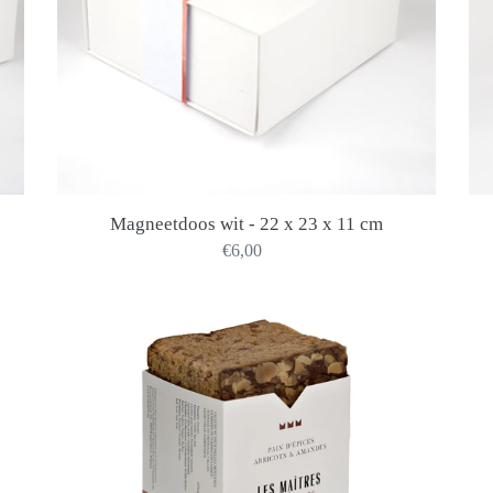
11
cm
Magneetdoos wit - 22 x 23 x 11 cm
€6,00
Precio
habitual
Pain
d'Epices
Abricots
&
Amandes
220g