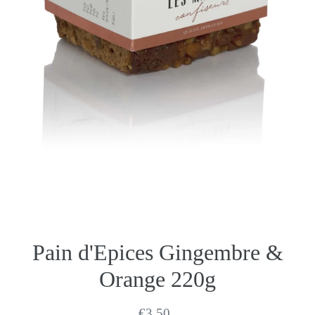
Pain d'Epices Gingembre &
Orange 220g
Prix
€3,50