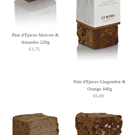
Pain d'Epices Abricots &
Amandes 220g
€3,75
Prix
normal
Pain d'Epices Gingembre &
Orange 440g
€6,00
Prix
normal
Pain
Pain
d'Epices
d'Epices
a
aux
l'Ancienne
Fruits