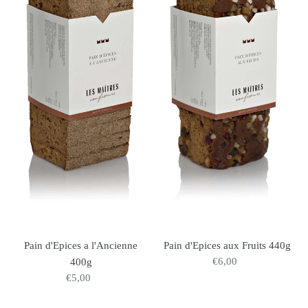
400g
440g
Pain d'Epices a l'Ancienne
Pain d'Epices aux Fruits 440g
€6,00
Prix
400g
normal
€5,00
Prix
normal