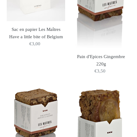
Have
a
little
bite
Sac en papier Les Maîtres
of
Have a little bite of Belgium
Belgium
€3,00
Prix
normal
Pain d'Epices Gingembre
220g
€3,50
Prix
normal
Pain
Pain
d'Epices
d'Epices
Abricots
Gingembre
&
&
Amandes
Orange
220g
440g