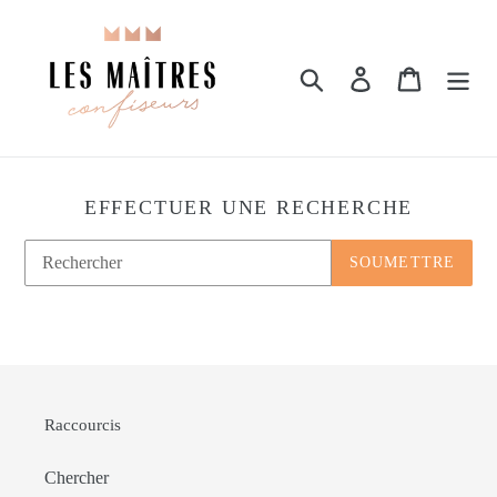
Passer
au
contenu
Rechercher
Se connecter
Panier
EFFECTUER UNE RECHERCHE
SOUMETTRE
Raccourcis
Chercher